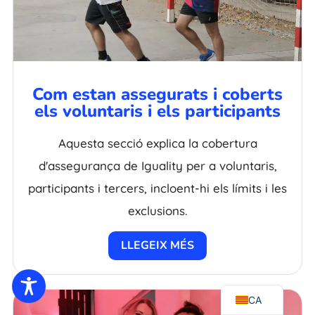
Com estan assegurats i coberts
els voluntaris i els participants
Aquesta secció explica la cobertura
EL
d'assegurança de Iguality per a voluntaris,
NL
participants i tercers, incloent-hi els límits i les
FR
exclusions.
UK
LLEGEIX MÉS
ES
EN
CA