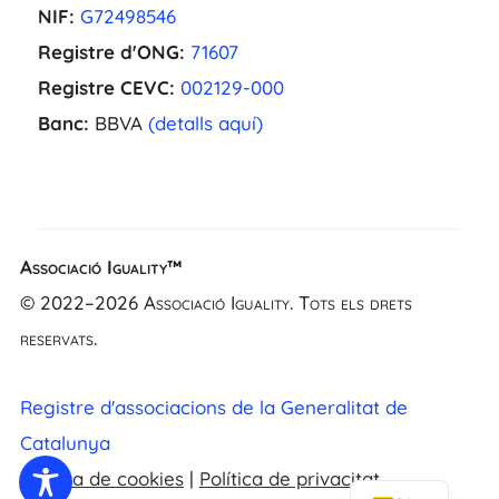
NIF:
G72498546
Registre d'ONG:
71607
Registre CEVC:
002129-000
Banc:
BBVA
(detalls aquí)
Associació Iguality™
EL
© 2022–2026 Associació Iguality. Tots els drets
NL
reservats.
FR
UK
Registre d'associacions de la Generalitat de
ES
Catalunya
EN
Política de cookies
|
Política de privacitat