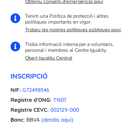
Obteniu consells d'emergència aquí
Tenim una Política de protecció i altres

polítiques importants en vigor.
Trobeu les nostres polítiques públiques aquí.
Troba informació interna per a voluntaris,

personal i membres al Centre Iguality.
Obert Iguality Central
INSCRIPCIÓ
NIF:
G72498546
Registre d'ONG:
71607
Registre CEVC:
002129-000
Banc:
BBVA
(detalls aquí)