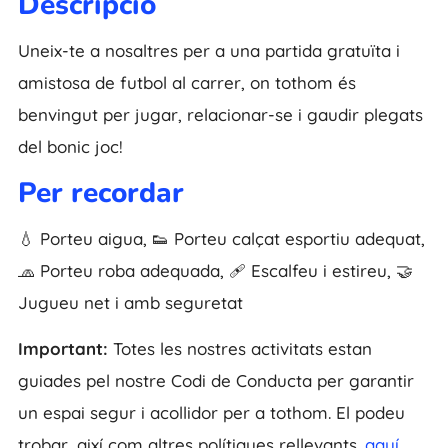
Descripció
Uneix-te a nosaltres per a una partida gratuïta i
amistosa de futbol al carrer, on tothom és
benvingut per jugar, relacionar-se i gaudir plegats
del bonic joc!
Per recordar
💧 Porteu aigua, 👟 Porteu calçat esportiu adequat,
🧢 Porteu roba adequada, 🩹 Escalfeu i estireu, 🤝
Jugueu net i amb seguretat
Important:
Totes les nostres activitats estan
guiades pel nostre Codi de Conducta per garantir
un espai segur i acollidor per a tothom. El podeu
trobar, així com altres polítiques rellevants.
aquí
.