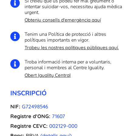
Si creieu que us podeu fer mal greument o

intentar suïcidar-vos, necessiteu ajuda mèdica
urgent.
Obteniu consells d'emergència aquí
Tenim una Política de protecció i altres

polítiques importants en vigor.
Trobeu les nostres polítiques públiques aquí.
Troba informació interna per a voluntaris,

personal i membres al Centre Iguality.
Obert Iguality Central
INSCRIPCIÓ
NIF:
G72498546
Registre d'ONG:
71607
Registre CEVC:
002129-000
Banc:
BBVA
(detalls aquí)