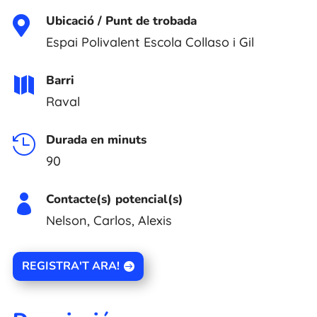
Ubicació / Punt de trobada

Espai Polivalent Escola Collaso i Gil
Barri

Raval
Durada en minuts

90
Contacte(s) potencial(s)

Nelson, Carlos, Alexis
REGISTRA'T ARA!