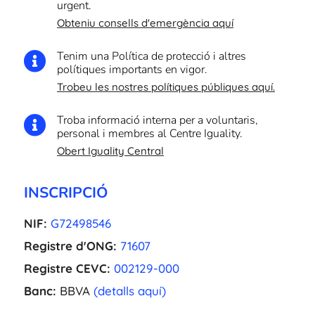
urgent.
Obteniu consells d'emergència aquí
Tenim una Política de protecció i altres

polítiques importants en vigor.
Trobeu les nostres polítiques públiques aquí.
Troba informació interna per a voluntaris,

personal i membres al Centre Iguality.
Obert Iguality Central
INSCRIPCIÓ
NIF:
G72498546
Registre d'ONG:
71607
Registre CEVC:
002129-000
Banc:
BBVA
(detalls aquí)