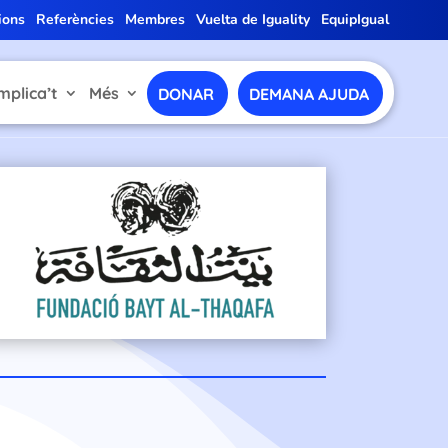
ions
Referències
Membres
Vuelta de Iguality
EquipIgual
mplica’t
Més
DONAR
DEMANA AJUDA