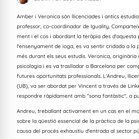
Amber i Veronica són llicenciades i antics estudia
professor, co-coordinador de Iguality. Comparteix
ment i el cos i abordant la teràpia des d'aquest
l'ensenyament de ioga, es va sentir cridada a la 
més durant els seus estudis. Veronica, originària d
psicologia i es va traslladar a Barcelona per comp
futures oportunitats professionals. L'Andreu, llic
(UB), va ser abordat per Vincent a través de Linke
respondre ràpidament amb "sona fantàstic", a p
Andreu, treballant activament en un cas en el mo
sobre la qüestió essencial de la pràctica de la psi
causa del procés exhaustiu d'entrada al sector pú