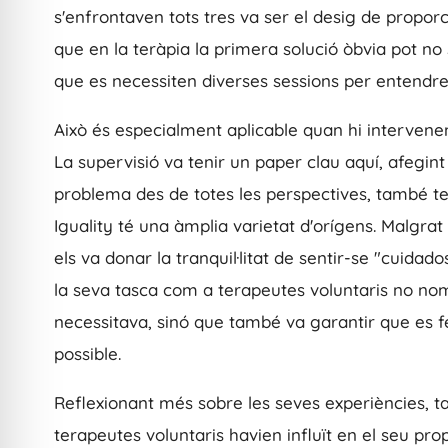
s'enfrontaven tots tres va ser el desig de propor
que en la teràpia la primera solució òbvia pot no se
que es necessiten diverses sessions per entendre 
Això és especialment aplicable quan hi intervenen 
La supervisió va tenir un paper clau aquí, afegin
problema des de totes les perspectives, també t
Iguality té una àmplia varietat d'orígens. Malgrat 
els va donar la tranquil·litat de sentir-se "cuida
la seva tasca com a terapeutes voluntaris no nom
necessitava, sinó que també va garantir que es
possible.
Reflexionant més sobre les seves experiències, 
terapeutes voluntaris havien influït en el seu p