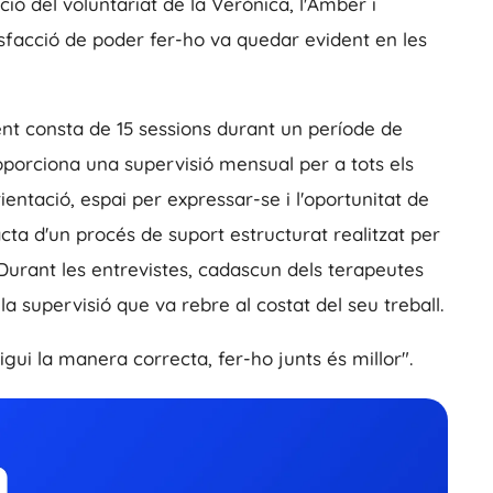
ció del voluntariat de la Verònica, l'Amber i
isfacció de poder fer-ho va quedar evident en les
ent consta de 15 sessions durant un període de
oporciona una supervisió mensual per a tots els
ientació, espai per expressar-se i l'oportunitat de
ta d'un procés de suport estructurat realitzat per
 Durant les entrevistes, cadascun dels terapeutes
la supervisió que va rebre al costat del seu treball.
ui la manera correcta, fer-ho junts és millor".