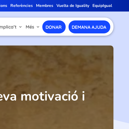
ions
Referències
Membres
Vuelta de Iguality
EquipIgual
mplica’t
Més
DONAR
DEMANA AJUDA
eva motivació i