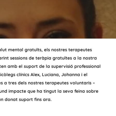
alut mental gratuïts, els nostres terapeutes
erint sessions de teràpia gratuïtes a la nostra
ten amb el suport de la supervisió professional
còlegs clínics Alex, Luciana, Johanna i el
es a tres dels nostres terapeutes voluntaris –
und impacte que ha tingut la seva feina sobre
an donat suport fins ara.