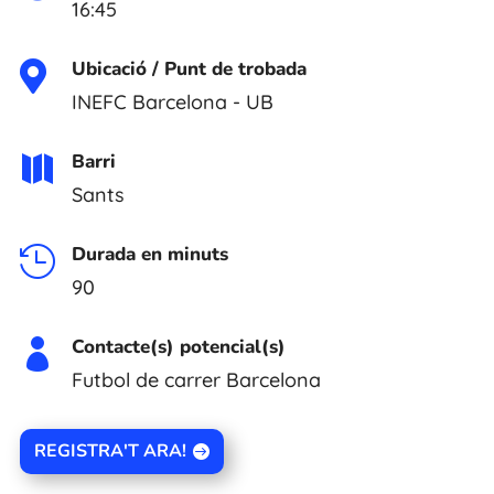
16:45
Ubicació / Punt de trobada

INEFC Barcelona - UB
Barri

Sants
Durada en minuts

90
Contacte(s) potencial(s)

Futbol de carrer Barcelona
REGISTRA'T ARA!