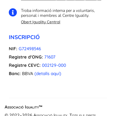
Troba informació interna per a voluntaris,

personal i membres al Centre Iguality.
Obert Iguality Central
INSCRIPCIÓ
NIF:
G72498546
Registre d'ONG:
71607
Registre CEVC:
002129-000
Banc:
BBVA
(detalls aquí)
Associació Iguality™
EL
© 2022–2026 Associació Iguality. Tots els drets