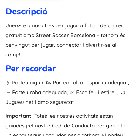
Descripció
Uneix-te a nosaltres per jugar a futbol de carrer
gratuït amb Street Soccer Barcelona – tothom és
benvingut per jugar, connectar i divertir-se al
camp!
Per recordar
💧 Porteu aigua, 👟 Porteu calçat esportiu adequat,
🧢 Porteu roba adequada, 🩹 Escalfeu i estireu, 🤝
Jugueu net i amb seguretat
Important:
Totes les nostres activitats estan
guiades pel nostre Codi de Conducta per garantir
un espai segur i acollidor per a tothom. El podeu