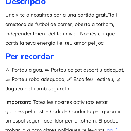
Descripció
Uneix-te a nosaltres per a una partida gratuïta i
amistosa de futbol de carrer, oberta a tothom,
independentment del teu nivell. Només cal que
portis la teva energia i el teu amor pel joc!
Per recordar
💧 Porteu aigua, 👟 Porteu calçat esportiu adequat,
🧢 Porteu roba adequada, 🩹 Escalfeu i estireu, 🤝
Jugueu net i amb seguretat
Important:
Totes les nostres activitats estan
guiades pel nostre Codi de Conducta per garantir
un espai segur i acollidor per a tothom. El podeu
trobar, així com altres polítiques rellevants.
aquí
.