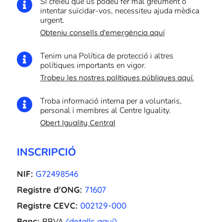
Si creieu que us podeu fer mal greument o

intentar suïcidar-vos, necessiteu ajuda mèdica
urgent.
Obteniu consells d'emergència aquí
Tenim una Política de protecció i altres

polítiques importants en vigor.
Trobeu les nostres polítiques públiques aquí.
Troba informació interna per a voluntaris,

personal i membres al Centre Iguality.
Obert Iguality Central
INSCRIPCIÓ
NIF:
G72498546
Registre d'ONG:
71607
Registre CEVC:
002129-000
Banc:
BBVA
(detalls aquí)