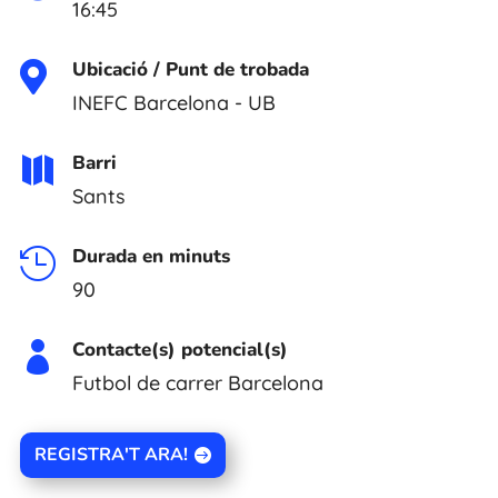
16:45
Ubicació / Punt de trobada

INEFC Barcelona - UB
Barri

Sants
Durada en minuts

90
Contacte(s) potencial(s)

Futbol de carrer Barcelona
REGISTRA'T ARA!