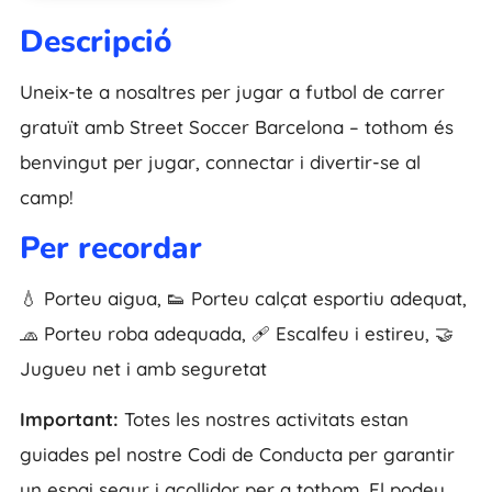
Descripció
Uneix-te a nosaltres per jugar a futbol de carrer
gratuït amb Street Soccer Barcelona – tothom és
benvingut per jugar, connectar i divertir-se al
camp!
Per recordar
💧 Porteu aigua, 👟 Porteu calçat esportiu adequat,
🧢 Porteu roba adequada, 🩹 Escalfeu i estireu, 🤝
Jugueu net i amb seguretat
Important:
Totes les nostres activitats estan
guiades pel nostre Codi de Conducta per garantir
un espai segur i acollidor per a tothom. El podeu