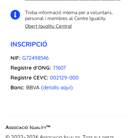
Troba informació interna per a voluntaris,

personal i membres al Centre Iguality.
Obert Iguality Central
INSCRIPCIÓ
NIF:
G72498546
Registre d'ONG:
71607
Registre CEVC:
002129-000
Banc:
BBVA
(detalls aquí)
Associació Iguality™
EL
© 2022–2026 Associació Iguality. Tots els drets