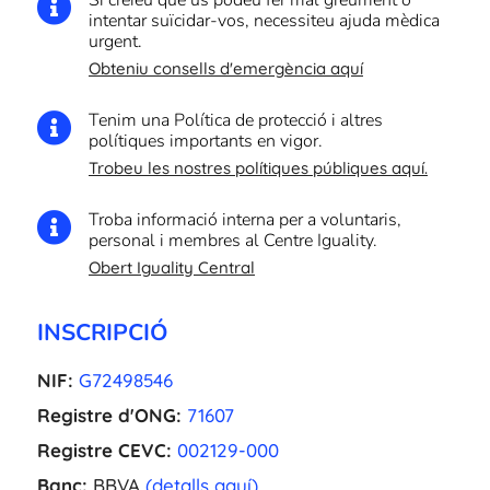
Si creieu que us podeu fer mal greument o

intentar suïcidar-vos, necessiteu ajuda mèdica
urgent.
Obteniu consells d'emergència aquí
Tenim una Política de protecció i altres

polítiques importants en vigor.
Trobeu les nostres polítiques públiques aquí.
Troba informació interna per a voluntaris,

personal i membres al Centre Iguality.
Obert Iguality Central
INSCRIPCIÓ
NIF:
G72498546
Registre d'ONG:
71607
Registre CEVC:
002129-000
Banc:
BBVA
(detalls aquí)