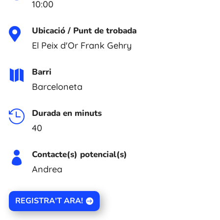
10:00
Ubicació / Punt de trobada

El Peix d'Or Frank Gehry
Barri

Barceloneta
Durada en minuts

40
Contacte(s) potencial(s)

Andrea
REGISTRA'T ARA!