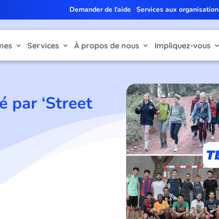
Demander de l'aide
Services aux organisation
mes
Services
À propos de nous
Impliquez-vous
é par ‘Street