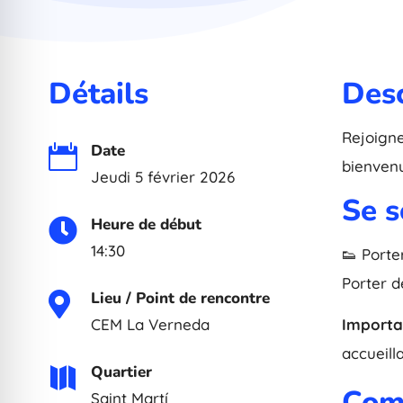
Détails
Desc
Rejoigne
Date

bienvenu
Jeudi 5 février 2026
Se s
Heure de début

14:30
👟 Porte
Porter d
Lieu / Point de rencontre

CEM La Verneda
Importa
accueill
Quartier

Com
Saint Martí