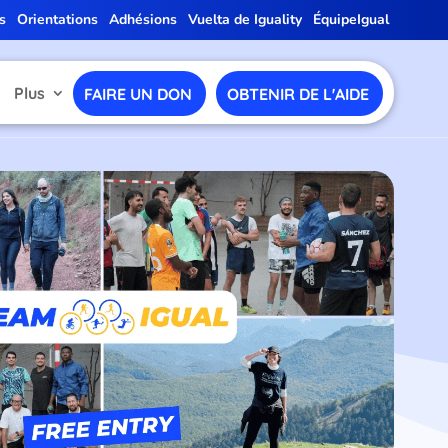
s
Orientations
Adhésions
Vuelta de Iguality
ÉquipeIgual
Plus
FAIRE UN DON
OBTENIR DE L'AIDE