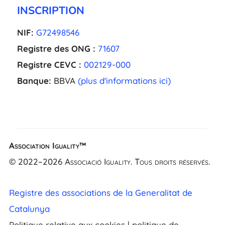
INSCRIPTION
NIF:
G72498546
Registre des ONG :
71607
Registre CEVC :
002129-000
Banque:
BBVA
(plus d'informations ici)
Association Iguality™
EL
© 2022–2026 Associació Iguality. Tous droits réservés.
NL
UK
Registre des associations de la Generalitat de
CA
Catalunya
ES
Politique relative aux cookies
|
politique de