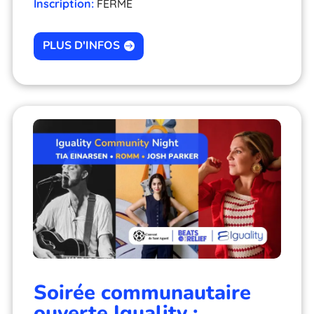
Inscription:
FERMÉ
PLUS D'INFOS
Soirée communautaire
ouverte Iguality :