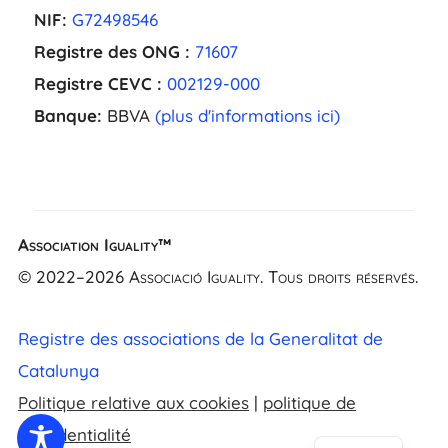
NIF:
G72498546
Registre des ONG :
71607
Registre CEVC :
002129-000
Banque:
BBVA
(plus d'informations ici)
Association Iguality™
EL
© 2022–2026 Associació Iguality. Tous droits réservés.
NL
UK
Registre des associations de la Generalitat de
CA
Catalunya
ES
Politique relative aux cookies
|
politique de
EN
confidentialité