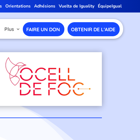
s
Orientations
Adhésions
Vuelta de Iguality
ÉquipeIgual
Plus
FAIRE UN DON
OBTENIR DE L'AIDE