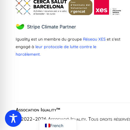
Iguality est un membre du groupe
Réseau XES
et s'est
engagé à
leur protocole de lutte contre le
harcèlement.
Greek
Dutch
Ukrainian
Catalan
Spanish
Association Iguality™
English
© 2022–2026 Associació Iguality. Tous droits réservés
French