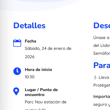
Detalles
Desc
Únase a 
Fecha

del Llob
Sábado, 24 de enero de
Semàfor 
2026
Para
Hora de inicio

10:30
💧 Lleva
Protéget
Lugar / Punto de

encuentro
Importa
Parc Nou estación de
seguro y