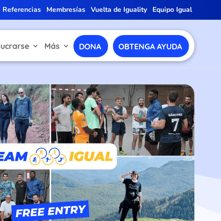
Referencias
Membresías
Vuelta de Iguality
Equipo Igual
lucrarse
Más
DONA
OBTENGA AYUDA