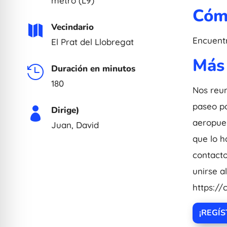
metro (L9)
Cóm
Vecindario

Encuentr
El Prat del Llobregat
Más
Duración en minutos

180
Nos reun
paseo po
Dirige)

aeropuer
Juan, David
que lo h
contacto
unirse a
https:/
¡REGÍ