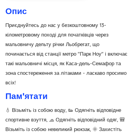
Опис
Приєднуйтесь до нас у безкоштовному 13-
кілометровому поході для початківців через
мальовничу дельту річки Льобрегат, що
починається від станції метро "Парк Ноу" і включає
такі мальовничі місця, як Каса-дель-Семафор та
зона спостереження за літаками - ласкаво просимо
всіх!
Пам'ятати
💧 Візьміть із собою воду, 👟 Одягніть відповідне
спортивне взуття, 🧢 Одягніть відповідний одяг, 🎒
Візьміть із собою невеликий рюкзак, 🌞 Захистіть