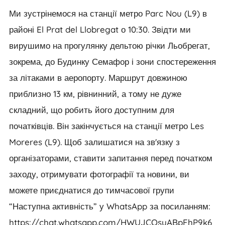
Ми зустрінемося на станції метро Parc Nou (L9) в
районі El Prat del Llobregat о 10:30. Звідти ми
вирушимо на прогулянку дельтою річки Льобрегат,
зокрема, до Будинку Семафор і зони спостереження
за літаками в аеропорту. Маршрут довжиною
приблизно 13 км, рівнинний, а тому не дуже
складний, що робить його доступним для
початківців. Він закінчується на станції метро Les
Moreres (L9). Щоб залишатися на зв'язку з
організаторами, ставити запитання перед початком
заходу, отримувати фотографії та новини, ви
можете приєднатися до тимчасової групи
“Наступна активність” у WhatsApp за посиланням:
https://chat.whatsapp.com/HWUJCOsuABpFhP9k6