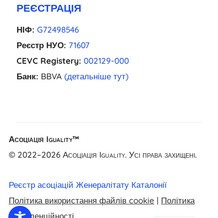
РЕЄСТРАЦІЯ
НІФ:
G72498546
Реєстр НУО:
71607
CEVC Registery:
002129-000
Банк:
BBVA
(детальніше тут)
EL
Асоціація Iguality™
NL
© 2022–2026 Асоціація Iguality. Усі права захищені.
FR
CA
Реєстр асоціацій Женералітату Каталонії
ES
Політика використання файлів cookie
|
Політика
EN
конфіденційності