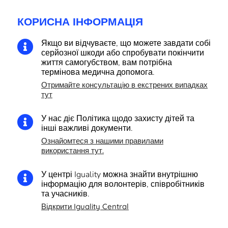
КОРИСНА ІНФОРМАЦІЯ
Якщо ви відчуваєте, що можете завдати собі

серйозної шкоди або спробувати покінчити
життя самогубством, вам потрібна
термінова медична допомога.
Отримайте консультацію в екстрених випадках
тут
У нас діє Політика щодо захисту дітей та

інші важливі документи.
Ознайомтеся з нашими правилами
використання тут.
У центрі Iguality можна знайти внутрішню

інформацію для волонтерів, співробітників
та учасників.
Відкрити Iguality Central