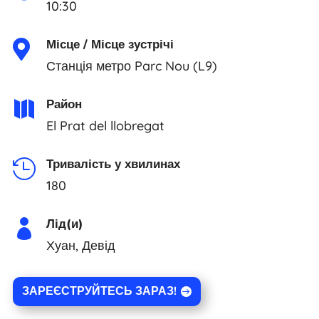
10:30
Місце / Місце зустрічі

Станція метро Parc Nou (L9)
Район

El Prat del llobregat
Тривалість у хвилинах

180
Лід(и)

Хуан, Девід
ЗАРЕЄСТРУЙТЕСЬ ЗАРАЗ!