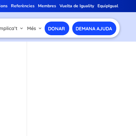
ions
Referències
Membres
Vuelta de Iguality
EquipIgual
mplica’t
Més
DONAR
DEMANA AJUDA