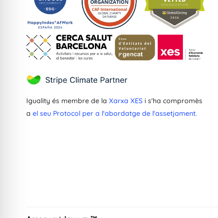
Iguality és membre de la
Xarxa XES
i s'ha compromès
a
el seu Protocol per a l'abordatge de l'assetjament.
Greek
Dutch
French
Ukrainian
Spanish