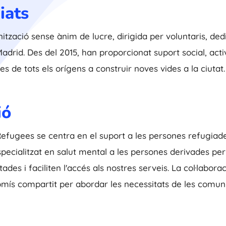
iats
tzació sense ànim de lucre, dirigida per voluntaris, de
a Madrid. Des del 2015, han proporcionat suport social, acti
s de tots els orígens a construir noves vides a la ciutat.
ió
Refugees se centra en el suport a les persones refugiad
especialitzat en salut mental a les persones derivades p
des i faciliten l'accés als nostres serveis. La col·labor
omís compartit per abordar les necessitats de les com