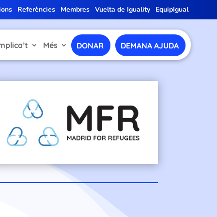
ions
Referències
Membres
Vuelta de Iguality
EquipIgual
mplica’t
Més
DONAR
DEMANA AJUDA