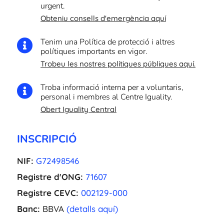
urgent.
Obteniu consells d'emergència aquí
Tenim una Política de protecció i altres

polítiques importants en vigor.
Trobeu les nostres polítiques públiques aquí.
Troba informació interna per a voluntaris,

personal i membres al Centre Iguality.
Obert Iguality Central
INSCRIPCIÓ
NIF:
G72498546
Registre d'ONG:
71607
Registre CEVC:
002129-000
Banc:
BBVA
(detalls aquí)