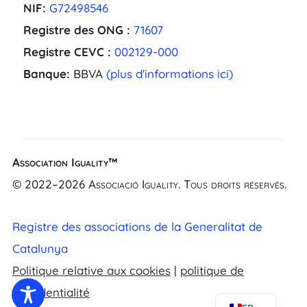
NIF:
G72498546
Registre des ONG :
71607
Registre CEVC :
002129-000
Banque:
BBVA
(plus d'informations ici)
Association Iguality™
EL
© 2022–2026 Associació Iguality. Tous droits réservés.
NL
UK
Registre des associations de la Generalitat de
CA
Catalunya
ES
Politique relative aux cookies
|
politique de
EN
confidentialité