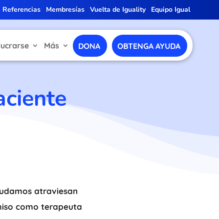
Referencias
Membresías
Vuelta de Iguality
Equipo Igual
lucrarse
Más
DONA
OBTENGA AYUDA
aciente
ayudamos atraviesan
omiso como terapeuta