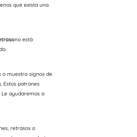
menos que exista una
etraso
no está
do.
es o muestra signos de
. Estos patrones
a. Le ayudaremos a
es, retrasos o