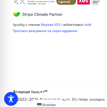
Iguality є членом
Мережа XES
і зобов'язався
їхній
Протокол реагування на переслідування.
Greek
Dutch
French
Catalan
Spanish
Асоціація Iguality™
English
© 2022–2026 Асоціація Iguality. Усі права захищені.
Ukrainian