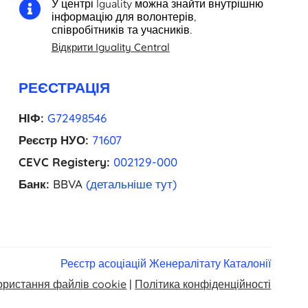
У центрі Iguality можна знайти внутрішню

інформацію для волонтерів,
співробітників та учасників.
Відкрити Iguality Central
РЕЄСТРАЦІЯ
НІФ:
G72498546
Реєстр НУО:
71607
CEVC Registery:
002129-000
Банк:
BBVA
(детальніше тут)
Реєстр асоціацій Женералітату Каталонії
ористання файлів cookie
|
Політика конфіденційності