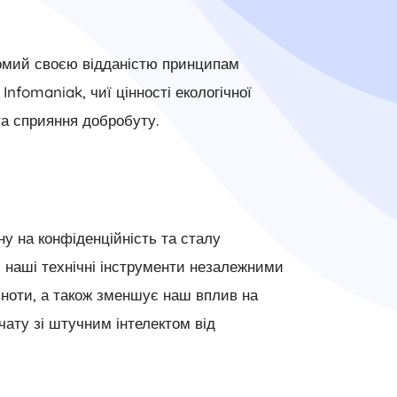
домий своєю відданістю принципам
nfomaniak, чиї цінності екологічної
та сприяння добробуту.
у на конфіденційність та сталу
 наші технічні інструменти незалежними
льноти, а також зменшує наш вплив на
ату зі штучним інтелектом від