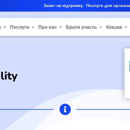
Запит на підтримку
Послуги для організ
и
Послуги
Про нас
Брати участь
більше
lity
