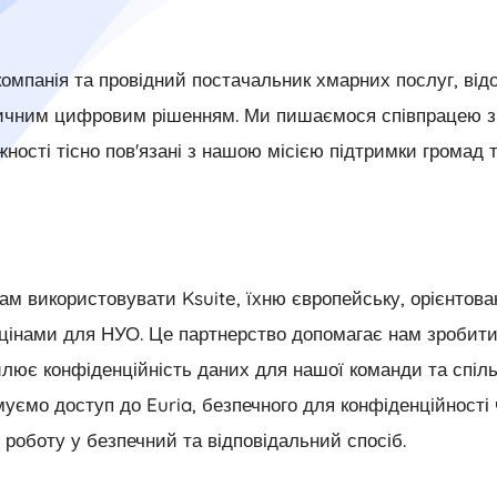
компанія та провідний постачальник хмарних послуг, ві
тичним цифровим рішенням. Ми пишаємося співпрацею з I
жності тісно пов'язані з нашою місією підтримки громад 
м використовувати Ksuite, їхню європейську, орієнтован
цінами для НУО. Це партнерство допомагає нам зробити
осилює конфіденційність даних для нашої команди та спі
ємо доступ до Euria, безпечного для конфіденційності ч
роботу у безпечний та відповідальний спосіб.