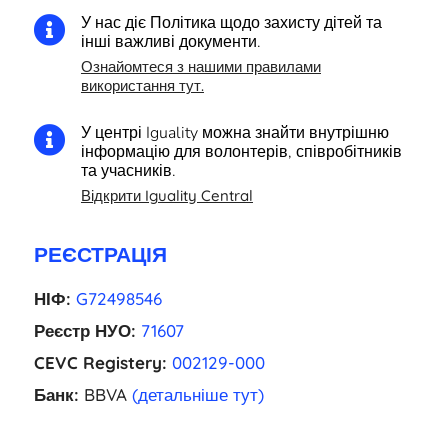
У нас діє Політика щодо захисту дітей та

інші важливі документи.
Ознайомтеся з нашими правилами
використання тут.
У центрі Iguality можна знайти внутрішню

інформацію для волонтерів, співробітників
та учасників.
Відкрити Iguality Central
РЕЄСТРАЦІЯ
НІФ:
G72498546
Реєстр НУО:
71607
CEVC Registery:
002129-000
Банк:
BBVA
(детальніше тут)