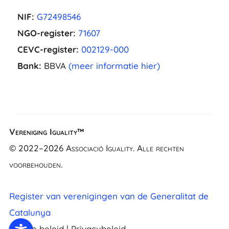
NIF:
G72498546
NGO-register:
71607
CEVC-register:
002129-000
Bank:
BBVA
(meer informatie hier)
Vereniging Iguality™
EL
© 2022–2026 Associació Iguality. Alle rechten
FR
voorbehouden.
UK
CA
Register van verenigingen van de Generalitat de
ES
Catalunya
EN
Cookie beleid
|
Privacybeleid