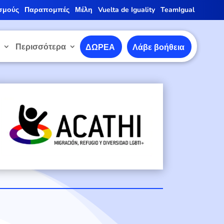
σμούς
Παραπομπές
Μέλη
Vuelta de Iguality
TeamIgual
ε
Περισσότερα
ΔΩΡΕΑ
Λάβε βοήθεια