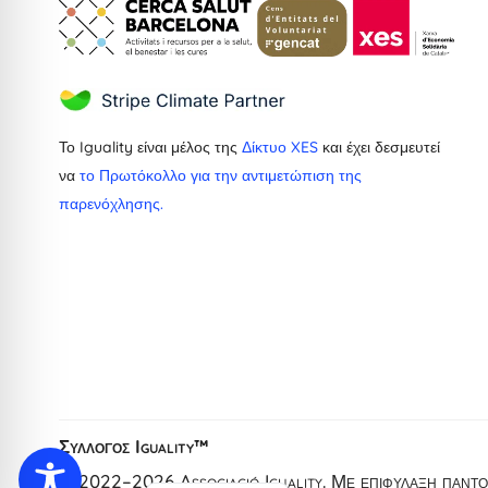
Το Iguality είναι μέλος της
Δίκτυο XES
και έχει δεσμευτεί
να
το Πρωτόκολλο για την αντιμετώπιση της
παρενόχλησης.
Dutch
French
Ukrainian
Catalan
Spanish
Σύλλογος Iguality™
English
© 2022–2026 Associació Iguality. Με επιφύλαξη παντός