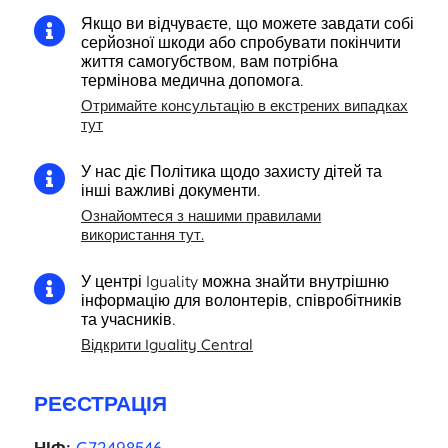
Якщо ви відчуваєте, що можете завдати собі

серйозної шкоди або спробувати покінчити
життя самогубством, вам потрібна
термінова медична допомога.
Отримайте консультацію в екстрених випадках
тут
У нас діє Політика щодо захисту дітей та

інші важливі документи.
Ознайомтеся з нашими правилами
використання тут.
У центрі Iguality можна знайти внутрішню

інформацію для волонтерів, співробітників
та учасників.
Відкрити Iguality Central
РЕЄСТРАЦІЯ
НІФ:
G72498546