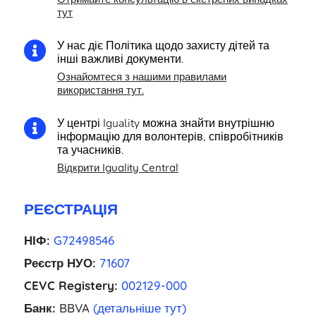
тут
У нас діє Політика щодо захисту дітей та

інші важливі документи.
Ознайомтеся з нашими правилами
використання тут.
У центрі Iguality можна знайти внутрішню

інформацію для волонтерів, співробітників
та учасників.
Відкрити Iguality Central
РЕЄСТРАЦІЯ
НІФ:
G72498546
Реєстр НУО:
71607
CEVC Registery:
002129-000
Банк:
BBVA
(детальніше тут)