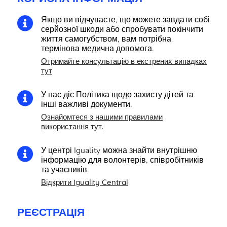
Якщо ви відчуваєте, що можете завдати собі

серйозної шкоди або спробувати покінчити
життя самогубством, вам потрібна
термінова медична допомога.
Отримайте консультацію в екстрених випадках
тут
У нас діє Політика щодо захисту дітей та

інші важливі документи.
Ознайомтеся з нашими правилами
використання тут.
У центрі Iguality можна знайти внутрішню

інформацію для волонтерів, співробітників
та учасників.
Відкрити Iguality Central
РЕЄСТРАЦІЯ