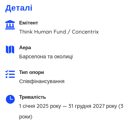
Деталі
Емітент

Think Human Fund / Concentrix
Аера

Барселона та околиці
Тип опори

Співфінансування
Тривалість

1 січня 2025 року — 31 грудня 2027 року (3
роки)