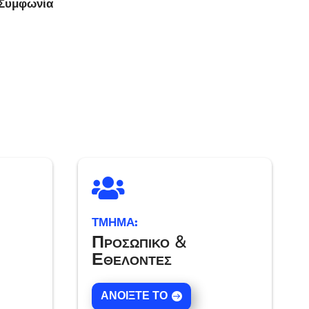
 Συμφωνία

ΤΜΗΜΑ:
Προσωπικό &
Εθελοντές
ΑΝΟΊΞΤΕ ΤΟ