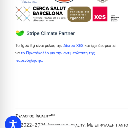
Το Iguality είναι μέλος της
Δίκτυο XES
και έχει δεσμευτεί
να
το Πρωτόκολλο για την αντιμετώπιση της
παρενόχλησης.
Dutch
French
Ukrainian
Catalan
Spanish
Σύλλογος Iguality™
English
© 2022–2026 Associació Iguality. Με επιφύλαξη παντός