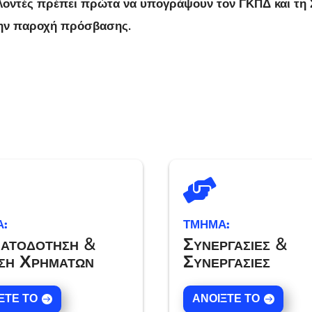
ελοντές πρέπει πρώτα να υπογράψουν τον ΓΚΠΔ και τη
την παροχή πρόσβασης.

:
ΤΜΗΜΑ:
ατοδότηση &
Συνεργασίες &
ση Χρημάτων
Συνεργασίες
ΞΤΕ ΤΟ
ΑΝΟΊΞΤΕ ΤΟ