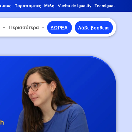
σμούς
Παραπομπές
Μέλη
Vuelta de Iguality
TeamIgual
ε
Περισσότερα
ΔΩΡΕΑ
Λάβε βοήθεια