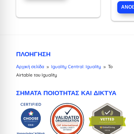
ΑΝΟΊ
ΠΛΟΉΓΗΣΗ
Αρχική σελίδα
Iguality Central: Iguality
Το
9
9
Airtable του Iguality
ΣΉΜΑΤΑ ΠΟΙΌΤΗΤΑΣ ΚΑΙ ΔΊΚΤΥΑ