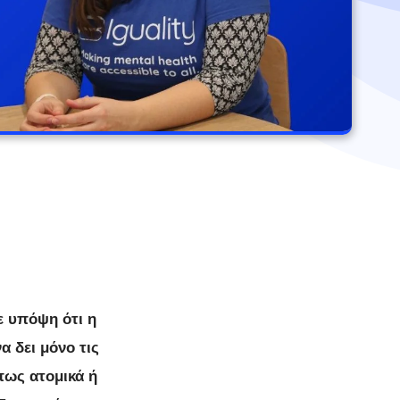
ε υπόψη ότι η
 δει μόνο τις
πως ατομικά ή