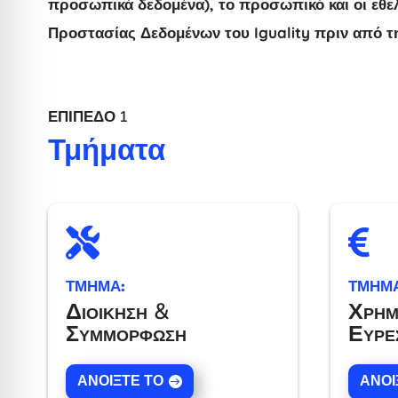
προσωπικά δεδομένα), το προσωπικό και οι εθ
Προστασίας Δεδομένων του Iguality πριν από 
ΕΠΊΠΕΔΟ 1
Τμήματα


ΤΜΗΜΑ:
ΤΜΗΜΑ
Διοίκηση &
Χρημ
Συμμόρφωση
Εύρε
ΑΝΟΊΞΤΕ ΤΟ
ΑΝΟΊ