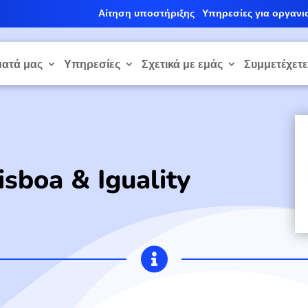
Αίτηση υποστήριξης
Υπηρεσίες για οργανι
ατά μας
Υπηρεσίες
Σχετικά με εμάς
Συμμετέχετ
isboa & Iguality
