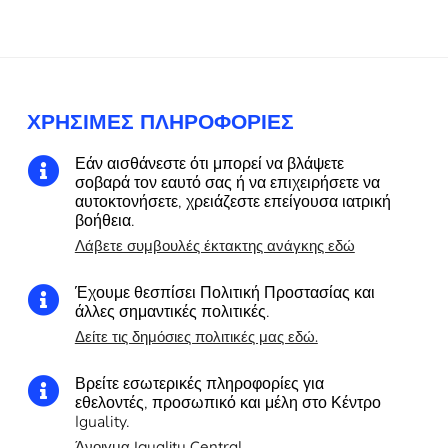
ΧΡΉΣΙΜΕΣ ΠΛΗΡΟΦΟΡΊΕΣ
Εάν αισθάνεστε ότι μπορεί να βλάψετε

σοβαρά τον εαυτό σας ή να επιχειρήσετε να
αυτοκτονήσετε, χρειάζεστε επείγουσα ιατρική
βοήθεια.
Λάβετε συμβουλές έκτακτης ανάγκης εδώ
Έχουμε θεσπίσει Πολιτική Προστασίας και

άλλες σημαντικές πολιτικές.
Δείτε τις δημόσιες πολιτικές μας εδώ.
Βρείτε εσωτερικές πληροφορίες για

εθελοντές, προσωπικό και μέλη στο Κέντρο
Iguality.
Άνοιγμα Iguality Central