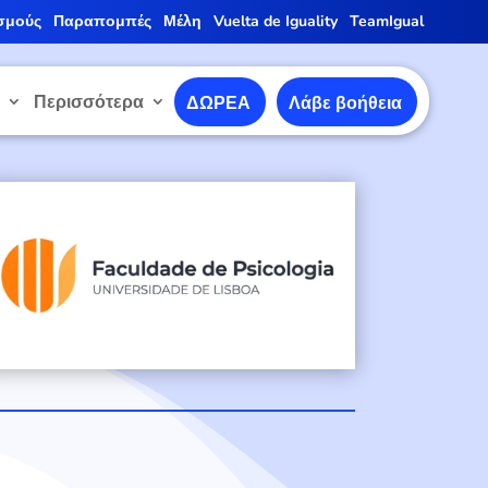
σμούς
Παραπομπές
Μέλη
Vuelta de Iguality
TeamIgual
ε
Περισσότερα
ΔΩΡΕΑ
Λάβε βοήθεια