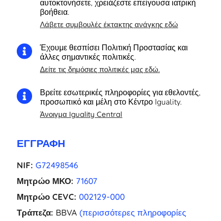
αυτοκτονήσετε, χρειάζεστε επείγουσα ιατρική
βοήθεια.
Λάβετε συμβουλές έκτακτης ανάγκης εδώ
Έχουμε θεσπίσει Πολιτική Προστασίας και

άλλες σημαντικές πολιτικές.
Δείτε τις δημόσιες πολιτικές μας εδώ.
Βρείτε εσωτερικές πληροφορίες για εθελοντές,

προσωπικό και μέλη στο Κέντρο Iguality.
Άνοιγμα Iguality Central
ΕΓΓΡΑΦΉ
NIF:
G72498546
Μητρώο ΜΚΟ:
71607
Μητρώο CEVC:
002129-000
Τράπεζα:
BBVA
(περισσότερες πληροφορίες