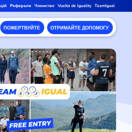
ацій
Реферали
Членство
Vuelta de Iguality
TeamIgual
ПОЖЕРТВУЙТЕ
ОТРИМАЙТЕ ДОПОМОГУ