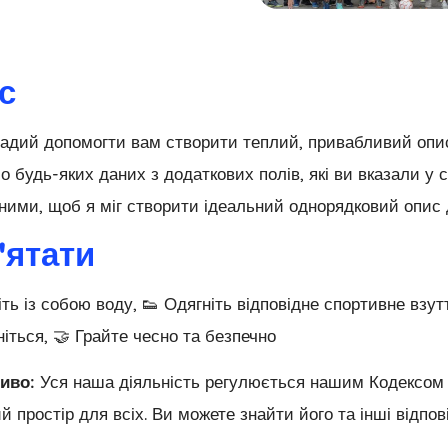
с
адий допомогти вам створити теплий, привабливий опис
о будь-яких даних з додаткових полів, які ви вказали у 
ими, щоб я міг створити ідеальний однорядковий опис д
'ятати
іть із собою воду, 👟 Одягніть відповідне спортивне взутт
ніться, 🤝 Грайте чесно та безпечно
иво:
Уся наша діяльність регулюється нашим Кодексом п
й простір для всіх. Ви можете знайти його та інші відпов