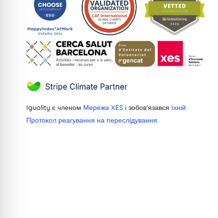
Iguality є членом
Мережа XES
і зобов'язався
їхній
Протокол реагування на переслідування.
Greek
Dutch
French