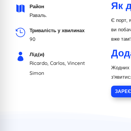
Як 
Район

Раваль.
Є порт, 
ви побач
Тривалість у хвилинах

вже там!
90
Дод
Лід(и)

Ricardo, Carlos, Vincent
Жодних і
Simon
з'явитис
ЗАРЕЄ