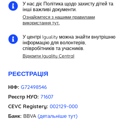
У нас діє Політика щодо захисту дітей та

інші важливі документи.
Ознайомтеся з нашими правилами
використання тут.
У центрі Iguality можна знайти внутрішню

інформацію для волонтерів,
співробітників та учасників.
Відкрити Iguality Central
РЕЄСТРАЦІЯ
НІФ:
G72498546
Реєстр НУО:
71607
CEVC Registery:
002129-000
Банк:
BBVA
(детальніше тут)