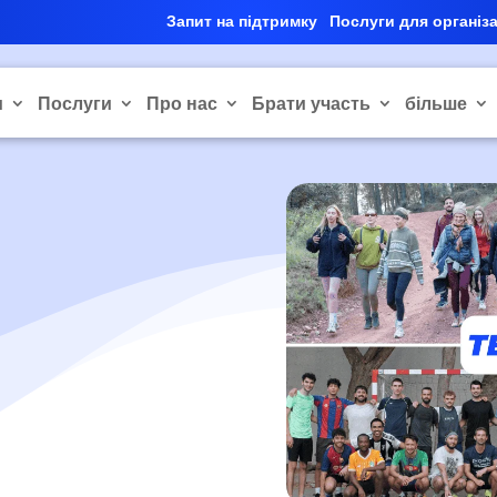
Запит на підтримку
Послуги для організ
и
Послуги
Про нас
Брати участь
більше