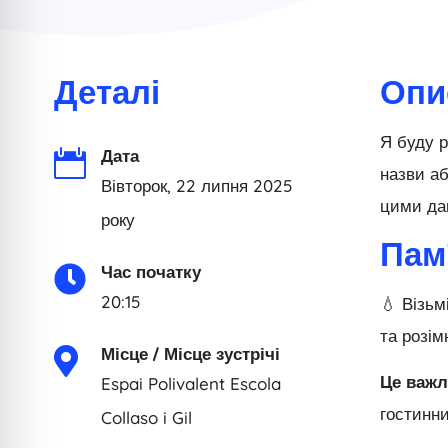
Деталі
Опи
Я буду р
Дата

назви аб
Вівторок, 22 липня 2025
цими дан
року
Пам
Час початку

20:15
💧 Візьм
та розім
Місце / Місце зустрічі

Це важл
Espai Polivalent Escola
гостинни
Collaso i Gil