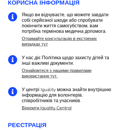
КОРИСНА ІНФОРМАЦІЯ
Якщо ви відчуваєте, що можете завдати

собі серйозної шкоди або спробувати
покінчити життя самогубством, вам
потрібна термінова медична допомога.
Отримайте консультацію в екстрених
випадках тут
У нас діє Політика щодо захисту дітей та

інші важливі документи.
Ознайомтеся з нашими правилами
використання тут.
У центрі Iguality можна знайти внутрішню

інформацію для волонтерів,
співробітників та учасників.
Відкрити Iguality Central
РЕЄСТРАЦІЯ