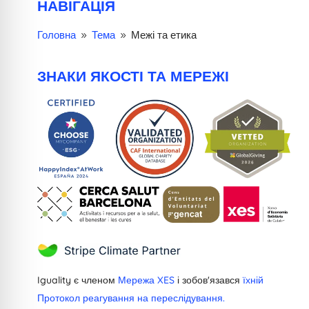
НАВІГАЦІЯ
Головна
Тема
Межі та етика
9
9
ЗНАКИ ЯКОСТІ ТА МЕРЕЖІ
Iguality є членом
Мережа XES
і зобов'язався
їхній
Протокол реагування на переслідування.