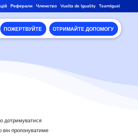
ацій
Реферали
Членство
Vuelta de Iguality
TeamIgual
ПОЖЕРТВУЙТЕ
ОТРИМАЙТЕ ДОПОМОГУ
иво дотримуватися
що він пропонуватиме