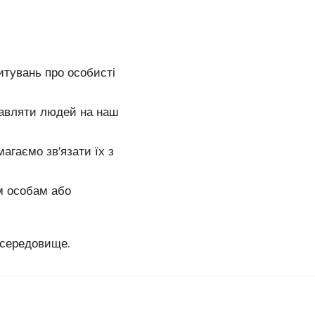
итувань про особисті
равляти людей на наш
магаємо зв'язати їх з
м особам або
 середовище.