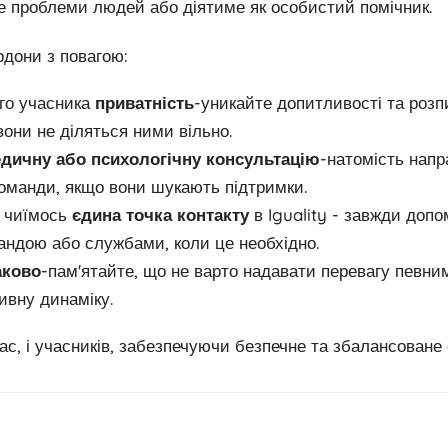
е проблеми людей або діятиме як особистий помічник.
рдони з повагою:
го учасника
приватність
-уникайте допитливості та розп
 вони не діляться ними вільно.
дичну або психологічну консультацію
-натомість нап
команди, якщо вони шукають підтримки.
и чиїмось
єдина точка контакту
в Iguality - завжди допо
ндою або службами, коли це необхідно.
аково
-пам'ятайте, що не варто надавати перевагу певни
вну динаміку.
ас, і учасників, забезпечуючи безпечне та збалансоване