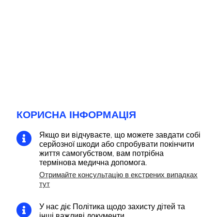
КОРИСНА ІНФОРМАЦІЯ
Якщо ви відчуваєте, що можете завдати собі

серйозної шкоди або спробувати покінчити
життя самогубством, вам потрібна
термінова медична допомога.
Отримайте консультацію в екстрених випадках
тут
У нас діє Політика щодо захисту дітей та

інші важливі документи.