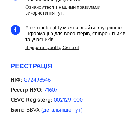
Ознайомтеся з нашими правилами
використання тут.
У центрі Iguality можна знайти внутрішню

інформацію для волонтерів, співробітників
та учасників.
Відкрити Iguality Central
РЕЄСТРАЦІЯ
НІФ:
G72498546
Реєстр НУО:
71607
CEVC Registery:
002129-000
Банк:
BBVA
(детальніше тут)