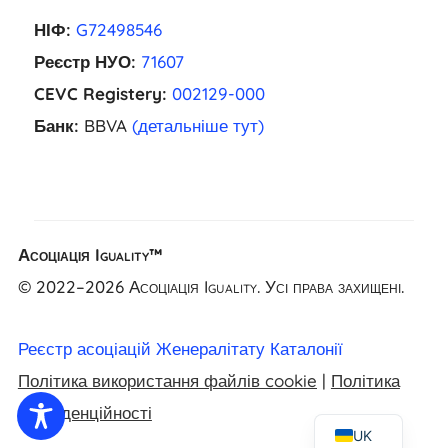
НІФ:
G72498546
Реєстр НУО:
71607
CEVC Registery:
002129-000
Банк:
BBVA
(детальніше тут)
EL
Асоціація Iguality™
NL
© 2022–2026 Асоціація Iguality. Усі права захищені.
FR
CA
Реєстр асоціацій Женералітату Каталонії
ES
Політика використання файлів cookie
|
Політика
EN
конфіденційності
UK