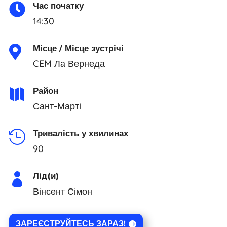
Час початку

14:30
Місце / Місце зустрічі

CEM Ла Вернеда
Район

Сант-Марті
Тривалість у хвилинах

90
Лід(и)

Вінсент Сімон
ЗАРЕЄСТРУЙТЕСЬ ЗАРАЗ!