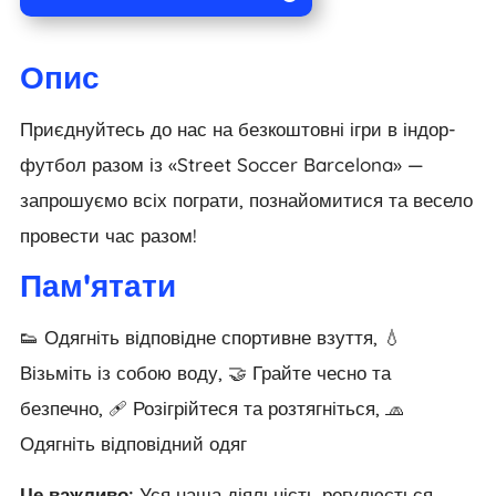
Опис
Приєднуйтесь до нас на безкоштовні ігри в індор-
футбол разом із «Street Soccer Barcelona» —
запрошуємо всіх пограти, познайомитися та весело
провести час разом!
Пам'ятати
👟 Одягніть відповідне спортивне взуття, 💧
Візьміть із собою воду, 🤝 Грайте чесно та
безпечно, 🩹 Розігрійтеся та розтягніться, 🧢
Одягніть відповідний одяг
Це важливо:
Уся наша діяльність регулюється