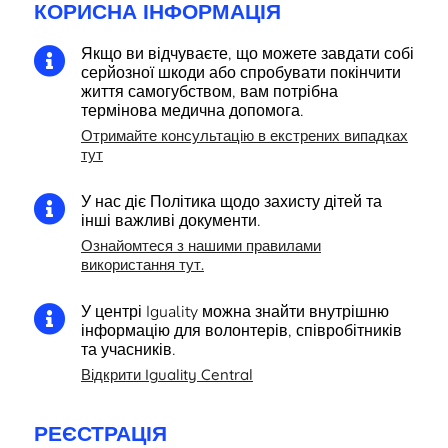
КОРИСНА ІНФОРМАЦІЯ
Якщо ви відчуваєте, що можете завдати собі

серйозної шкоди або спробувати покінчити
життя самогубством, вам потрібна
термінова медична допомога.
Отримайте консультацію в екстрених випадках
тут
У нас діє Політика щодо захисту дітей та

інші важливі документи.
Ознайомтеся з нашими правилами
використання тут.
У центрі Iguality можна знайти внутрішню

інформацію для волонтерів, співробітників
та учасників.
Відкрити Iguality Central
РЕЄСТРАЦІЯ