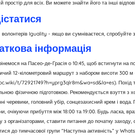
й простір для всіх. Ви можете знайти його та інші відпов
дістатися
 волонтерів Iguality - якщо ви сумніваєтеся, спробуйте 
аткова інформація
інемося на Пасео-де-Грасія о 10:45, щоб встигнути на по
ичий 12-кілометровий маршрут з набором висоти 300 м 
loc.wiki/t/72921749?h=yprg3qlr8m&wa=sd&la=es). Похід т
альною фізичною підготовкою. Рекомендується взуття з 
ні черевики, головний убір, сонцезахисний крем і вода.
и, очікуючи прибуття між 18:00 та 19:00. Будь ласка, вр
ку з організаторами, ставити питання до початку заходу
тися до тимчасової групи “Наступна активність” у What