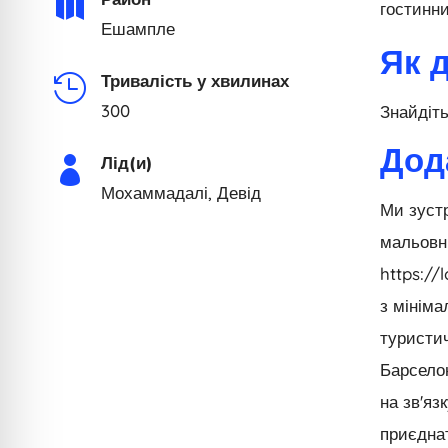

гостинни
Ешампле
Як 
Тривалість у хвилинах

300
Знайдіть
Дод
Лід(и)

Мохаммадалі, Девід
Ми зустр
мальовн
https://
з мінім
туристич
Барселон
на зв'яз
приєдна