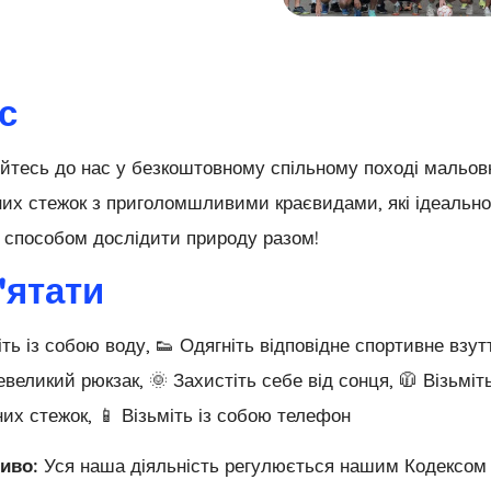
с
йтесь до нас у безкоштовному спільному поході мальов
их стежок з приголомшливими краєвидами, які ідеально пі
 способом дослідити природу разом!
'ятати
іть із собою воду, 👟 Одягніть відповідне спортивне взутт
великий рюкзак, 🌞 Захистіть себе від сонця, 🧥 Візьмі
их стежок, 📱 Візьміть із собою телефон
иво:
Уся наша діяльність регулюється нашим Кодексом п