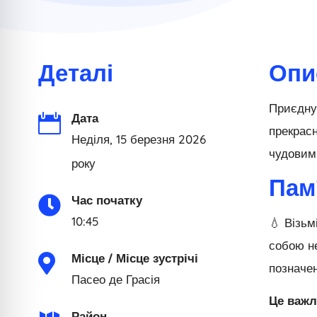
Деталі
Опи
Приєдну
Дата

прекрасн
Неділя, 15 березня 2026
чудовим
року
Пам
Час початку

10:45
💧 Візьм
собою не
Місце / Місце зустрічі

позначен
Пасео де Грасія
Це важл
Район