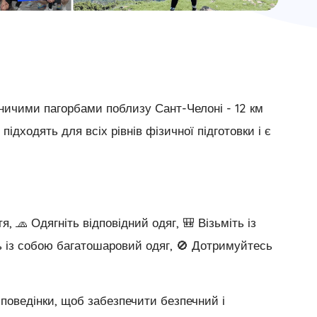
ничими пагорбами поблизу Сант-Челоні - 12 км
дходять для всіх рівнів фізичної підготовки і є
я, 🧢 Одягніть відповідний одяг, 🎒 Візьміть із
ть із собою багатошаровий одяг, 🚫 Дотримуйтесь
оведінки, щоб забезпечити безпечний і