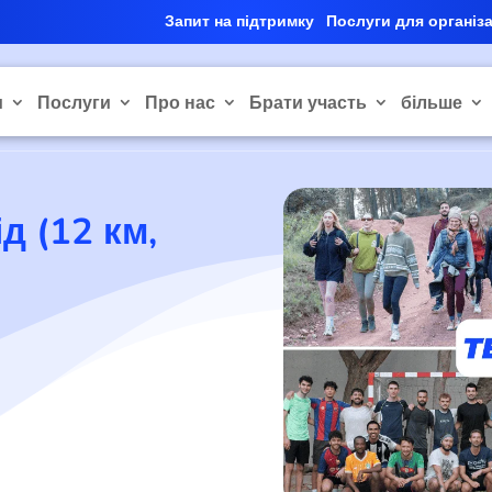
Запит на підтримку
Послуги для організ
и
Послуги
Про нас
Брати участь
більше
д (12 км,