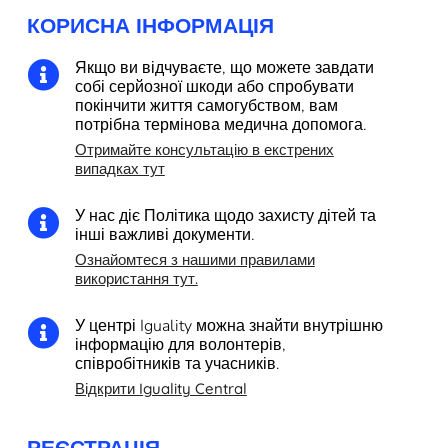
КОРИСНА ІНФОРМАЦІЯ
Якщо ви відчуваєте, що можете завдати

собі серйозної шкоди або спробувати
покінчити життя самогубством, вам
потрібна термінова медична допомога.
Отримайте консультацію в екстрених
випадках тут
У нас діє Політика щодо захисту дітей та

інші важливі документи.
Ознайомтеся з нашими правилами
використання тут.
У центрі Iguality можна знайти внутрішню

інформацію для волонтерів,
співробітників та учасників.
Відкрити Iguality Central