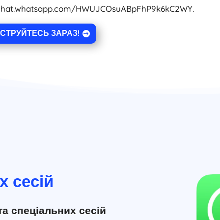
/chat.whatsapp.com/HWUJCOsuABpFhP9k6kC2WY.
СТРУЙТЕСЬ ЗАРАЗ!
х сесій
та спеціальних сесій