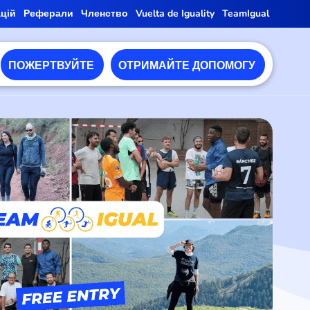
ацій
Реферали
Членство
Vuelta de Iguality
TeamIgual
ПОЖЕРТВУЙТЕ
ОТРИМАЙТЕ ДОПОМОГУ