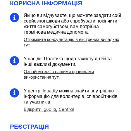
КОРИСНА ІНФОРМАЦІЯ
Якщо ви відчуваєте, що можете завдати собі

серйозної шкоди або спробувати покінчити
життя самогубством, вам потрібна
термінова медична допомога.
Отримайте консультацію в екстрених випадках
тут
У нас діє Політика щодо захисту дітей та

інші важливі документи.
Ознайомтеся з нашими правилами
використання тут.
У центрі Iguality можна знайти внутрішню

інформацію для волонтерів, співробітників
та учасників.
Відкрити Iguality Central
РЕЄСТРАЦІЯ