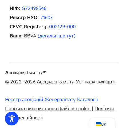
НІФ:
G72498546
Реєстр НУО:
71607
CEVC Registery:
002129-000
Банк:
BBVA
(детальніше тут)
EL
Асоціація Iguality™
NL
© 2022–2026 Асоціація Iguality. Усі права захищені.
FR
CA
Реєстр асоціацій Женералітату Каталонії
ES
Політика використання файлів cookie
|
Політика
EN
конфіденційності
UK