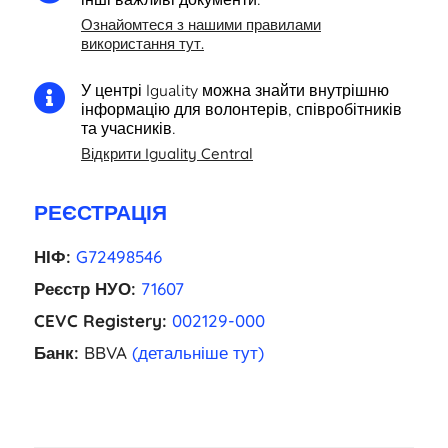
Ознайомтеся з нашими правилами
використання тут.
У центрі Iguality можна знайти внутрішню

інформацію для волонтерів, співробітників
та учасників.
Відкрити Iguality Central
РЕЄСТРАЦІЯ
НІФ:
G72498546
Реєстр НУО:
71607
CEVC Registery:
002129-000
Банк:
BBVA
(детальніше тут)