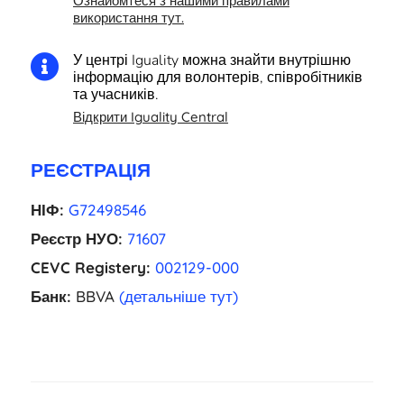
Ознайомтеся з нашими правилами
використання тут.
У центрі Iguality можна знайти внутрішню

інформацію для волонтерів, співробітників
та учасників.
Відкрити Iguality Central
РЕЄСТРАЦІЯ
НІФ:
G72498546
Реєстр НУО:
71607
CEVC Registery:
002129-000
Банк:
BBVA
(детальніше тут)
EL