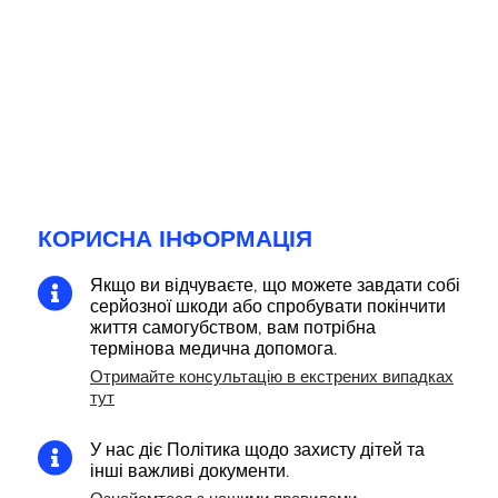
КОРИСНА ІНФОРМАЦІЯ
Якщо ви відчуваєте, що можете завдати собі

серйозної шкоди або спробувати покінчити
життя самогубством, вам потрібна
термінова медична допомога.
Отримайте консультацію в екстрених випадках
тут
У нас діє Політика щодо захисту дітей та

інші важливі документи.