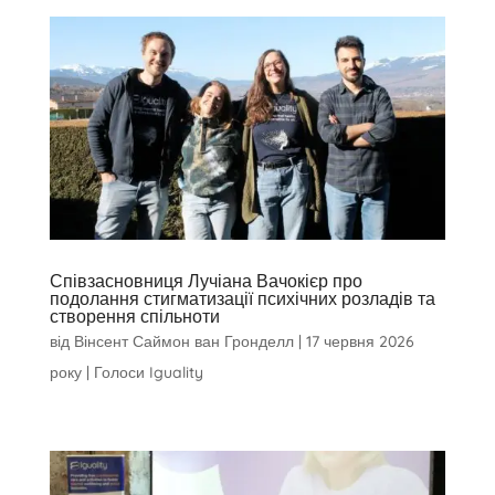
Співзасновниця Лучіана Вачокієр про
подолання стигматизації психічних розладів та
створення спільноти
від
Вінсент Саймон ван Гронделл
|
17 червня 2026
року
|
Голоси Iguality