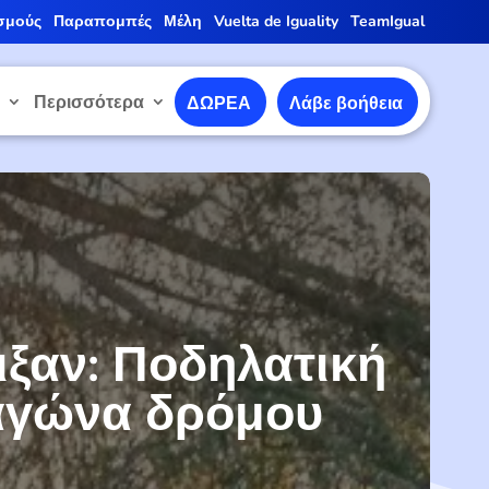
σμούς
Παραπομπές
Μέλη
Vuelta de Iguality
TeamIgual
ε
Περισσότερα
ΔΩΡΕΑ
Λάβε βοήθεια
οιξαν: Ποδηλατική
αγώνα δρόμου