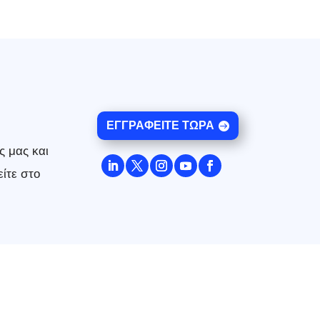
ΕΓΓΡΑΦΕΊΤΕ ΤΏΡΑ
ς μας και
ίτε στο