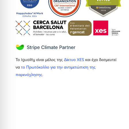
Το Iguality είναι μέλος της
Δίκτυο XES
και έχει δεσμευτεί
να
το Πρωτόκολλο για την αντιμετώπιση της
παρενόχλησης.
Dutch
French
Ukrainian
Catalan