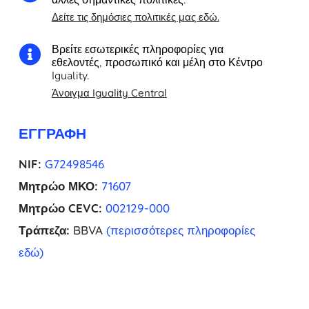
Δείτε τις δημόσιες πολιτικές μας εδώ.
Βρείτε εσωτερικές πληροφορίες για

εθελοντές, προσωπικό και μέλη στο Κέντρο
Iguality.
Άνοιγμα Iguality Central
ΕΓΓΡΑΦΉ
NIF:
G72498546
Μητρώο ΜΚΟ:
71607
Μητρώο CEVC:
002129-000
Τράπεζα:
BBVA
(περισσότερες πληροφορίες
εδώ)