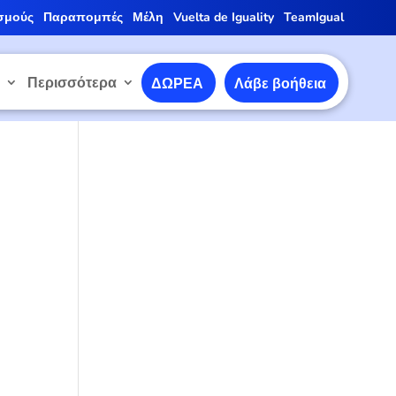
σμούς
Παραπομπές
Μέλη
Vuelta de Iguality
TeamIgual
ε
Περισσότερα
ΔΩΡΕΑ
Λάβε βοήθεια