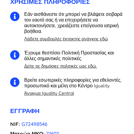
ΧΡΉΣΙΜΕΣ ΠΛΗΡΟΦΟΡΊΕΣ
Εάν αισθάνεστε ότι μπορεί να βλάψετε σοβαρά

τον εαυτό σας ή να επιχειρήσετε να
αυτοκτονήσετε, χρειάζεστε επείγουσα ιατρική
βοήθεια.
Λάβετε συμβουλές έκτακτης ανάγκης εδώ
Έχουμε θεσπίσει Πολιτική Προστασίας και

άλλες σημαντικές πολιτικές.
Δείτε τις δημόσιες πολιτικές μας εδώ.
Βρείτε εσωτερικές πληροφορίες για εθελοντές,

προσωπικό και μέλη στο Κέντρο Iguality.
Άνοιγμα Iguality Central
ΕΓΓΡΑΦΉ
NIF:
G72498546
Μητρώο ΜΚΟ:
71607