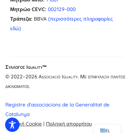
Μητρώο CEVC:
002129-000
Τράπεζα:
BBVA
(περισσότερες πληροφορίες
εδώ)
Σύλλογος Iguality™
NL
© 2022–2026 Associació Iguality. Με επιφύλαξη παντός
FR
δικαιώματος.
UK
CA
Registre d'associacions de la Generalitat de
ES
Catalunya
EN
Πολιτική Cookie
|
Πολιτική απορρήτου
EL