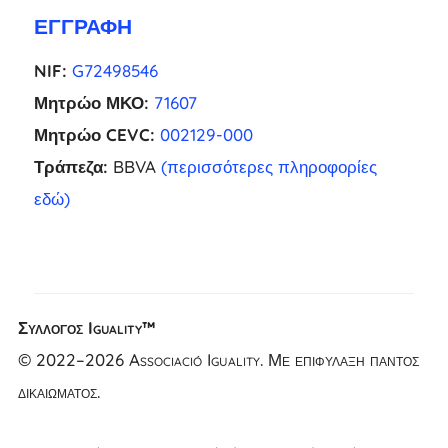
ΕΓΓΡΑΦΉ
NIF:
G72498546
Μητρώο ΜΚΟ:
71607
Μητρώο CEVC:
002129-000
Τράπεζα:
BBVA
(περισσότερες πληροφορίες
εδώ)
Σύλλογος Iguality™
NL
© 2022–2026 Associació Iguality. Με επιφύλαξη παντός
FR
δικαιώματος.
UK
CA