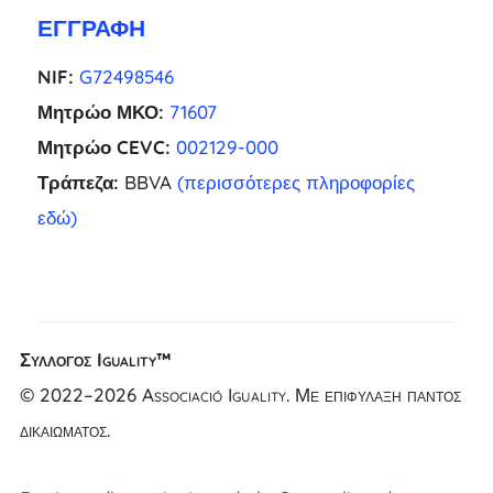
ΕΓΓΡΑΦΉ
NIF:
G72498546
Μητρώο ΜΚΟ:
71607
Μητρώο CEVC:
002129-000
Τράπεζα:
BBVA
(περισσότερες πληροφορίες
εδώ)
Σύλλογος Iguality™
NL
© 2022–2026 Associació Iguality. Με επιφύλαξη παντός
FR
δικαιώματος.
UK
CA