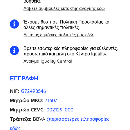
βοήθεια.
Λάβετε συμβουλές έκτακτης ανάγκης εδώ
Έχουμε θεσπίσει Πολιτική Προστασίας και

άλλες σημαντικές πολιτικές.
Δείτε τις δημόσιες πολιτικές μας εδώ.
Βρείτε εσωτερικές πληροφορίες για εθελοντές,

προσωπικό και μέλη στο Κέντρο Iguality.
Άνοιγμα Iguality Central
ΕΓΓΡΑΦΉ
NIF:
G72498546
Μητρώο ΜΚΟ:
71607
Μητρώο CEVC:
002129-000
Τράπεζα:
BBVA
(περισσότερες πληροφορίες
εδώ)