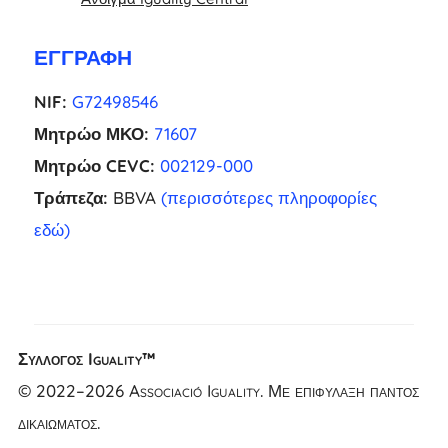
ΕΓΓΡΑΦΉ
NIF:
G72498546
Μητρώο ΜΚΟ:
71607
Μητρώο CEVC:
002129-000
Τράπεζα:
BBVA
(περισσότερες πληροφορίες
εδώ)
Σύλλογος Iguality™
NL
© 2022–2026 Associació Iguality. Με επιφύλαξη παντός
FR
δικαιώματος.
UK