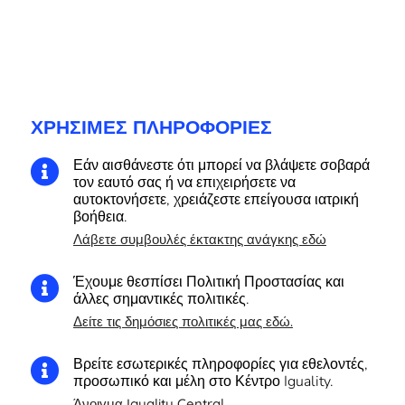
ΧΡΉΣΙΜΕΣ ΠΛΗΡΟΦΟΡΊΕΣ
Εάν αισθάνεστε ότι μπορεί να βλάψετε σοβαρά

τον εαυτό σας ή να επιχειρήσετε να
αυτοκτονήσετε, χρειάζεστε επείγουσα ιατρική
βοήθεια.
Λάβετε συμβουλές έκτακτης ανάγκης εδώ
Έχουμε θεσπίσει Πολιτική Προστασίας και

άλλες σημαντικές πολιτικές.
Δείτε τις δημόσιες πολιτικές μας εδώ.
Βρείτε εσωτερικές πληροφορίες για εθελοντές,

προσωπικό και μέλη στο Κέντρο Iguality.
Άνοιγμα Iguality Central