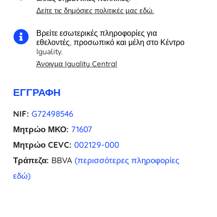
Δείτε τις δημόσιες πολιτικές μας εδώ.
Βρείτε εσωτερικές πληροφορίες για

εθελοντές, προσωπικό και μέλη στο Κέντρο
Iguality.
Άνοιγμα Iguality Central
ΕΓΓΡΑΦΉ
NIF:
G72498546
Μητρώο ΜΚΟ:
71607
Μητρώο CEVC:
002129-000
Τράπεζα:
BBVA
(περισσότερες πληροφορίες
εδώ)