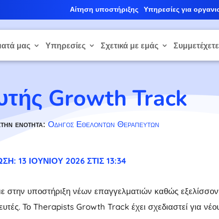
Αίτηση υποστήριξης
Υπηρεσίες για οργανι
ατά μας
Υπηρεσίες
Σχετικά με εμάς
Συμμετέχετ
τής Growth Track
στην ενότητα:
Οδηγός Εθελοντών Θεραπευτών
: 13 ΙΟΥΝΊΟΥ 2026 ΣΤΙΣ 13:34
υμε στην υποστήριξη νέων επαγγελματιών καθώς εξελίσσοντ
υτές. Το Therapists Growth Track έχει σχεδιαστεί για νέο