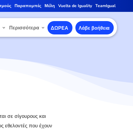
σμούς
Παραπομπές
Μέλη
Vuelta de Iguality
TeamIgual
ε
Περισσότερα
ΔΩΡΕΑ
Λάβε βοήθεια
αι σε σίγουρους και
υς εθελοντές που έχουν