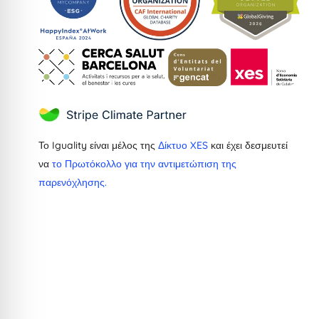
Το Iguality είναι μέλος της
Δίκτυο XES
και έχει δεσμευτεί
να
το Πρωτόκολλο για την αντιμετώπιση της
παρενόχλησης.
Dutch
French
Ukrainian
Catalan