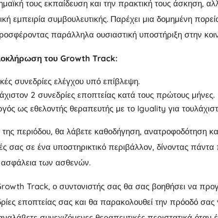
μαϊκή τους εκπαίδευση και την πρακτική τους άσκηση, αλ
κή εμπειρία συμβουλευτικής. Παρέχει μια δομημένη πορεία
προσφέροντας παράλληλα ουσιαστική υποστήριξη στην κοιν
ολοκλήρωση του Growth Track:
κές συνεδρίες ελέγχου υπό επίβλεψη.
άχιστον 2 συνεδρίες εποπτείας κατά τους πρώτους μήνες.
ργός ως εθελοντής θεραπευτής με το Iguality για τουλάχιστ
ς της περιόδου, θα λάβετε καθοδήγηση, ανατροφοδότηση και
ητές σας σε ένα υποστηρικτικό περιβάλλον, δίνοντας πάντα
ν ασφάλεια των ασθενών.
rowth Track, ο συντονιστής σας θα σας βοηθήσει να προγ
δρίες εποπτείας σας και θα παρακολουθεί την πρόοδό σας γ
 αναλάβετε συνεχιζόμενες θεραπευτικές περιστατικά όταν 