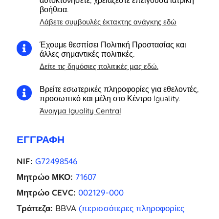
αυτοκτονήσετε, χρειάζεστε επείγουσα ιατρική
βοήθεια.
Λάβετε συμβουλές έκτακτης ανάγκης εδώ
Έχουμε θεσπίσει Πολιτική Προστασίας και

άλλες σημαντικές πολιτικές.
Δείτε τις δημόσιες πολιτικές μας εδώ.
Βρείτε εσωτερικές πληροφορίες για εθελοντές,

προσωπικό και μέλη στο Κέντρο Iguality.
Άνοιγμα Iguality Central
ΕΓΓΡΑΦΉ
NIF:
G72498546
Μητρώο ΜΚΟ:
71607
Μητρώο CEVC:
002129-000
Τράπεζα:
BBVA
(περισσότερες πληροφορίες