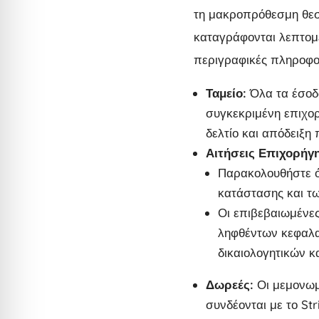
τη μακροπρόθεσμη θεσμ
καταγράφονται λεπτομε
περιγραφικές πληροφο
Ταμείο:
Όλα τα έσοδα
συγκεκριμένη επιχορ
δελτίο και απόδειξη
Αιτήσεις Επιχορήγ
Παρακολουθήστε όλ
κατάστασης και τ
Οι επιβεβαιωμένε
ληφθέντων κεφαλα
δικαιολογητικών 
Δωρεές:
Οι μεμονωμ
συνδέονται με το St